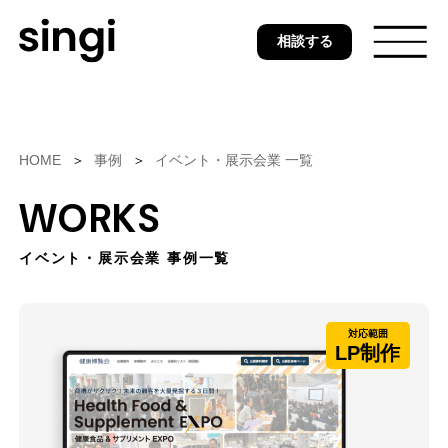
Skip
相談する
to
main
content
トップ
HOME
事例
イベント・展示会業 一覧
WORKS
無料ウェブ診断
イベント・展示会業 事例一覧
サービス
対応範囲
LP制作
事例