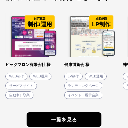
対応範囲
対応範囲
制作/運用
LP制作
ビッグマロン有限会社 様
健康博覧会 様
株
WEB制作
WEB運用
LP制作
WEB運用
サービスサイト
ランディングページ
自動車引取業
イベント・展示会業
一覧を見る