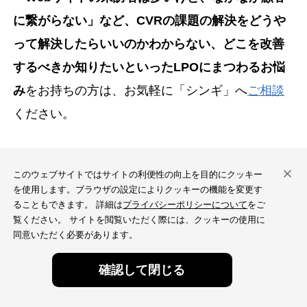
に繋がらない」など、CVRの課題の解決をどうや
って解決したらいいのかわからない、どこを改善
するべきか知りたいといったLPOにまつわるお悩
み
をお持ちの方は、お気軽に「シンギ」へ
ご相談
ください。
このウェブサイトではサイトの利便性の向上を目的にクッキー
サイトの改善点、2分で
を使用します。ブラウザの設定によりクッキーの機能を変更す
ることもできます。 詳細は
プライバシーポリシーについて
をご
診断してみませんか？
覧ください。 サイトを閲覧いただく際には、クッキーの使用に
同意いただく必要があります。
無料
無料
シンギDXの
無料サイト診断
なら、URLを入
確認して閉じる
ウェブ診断
ウェブ診断
れるだけで課題と改善の優先順位が約2分で