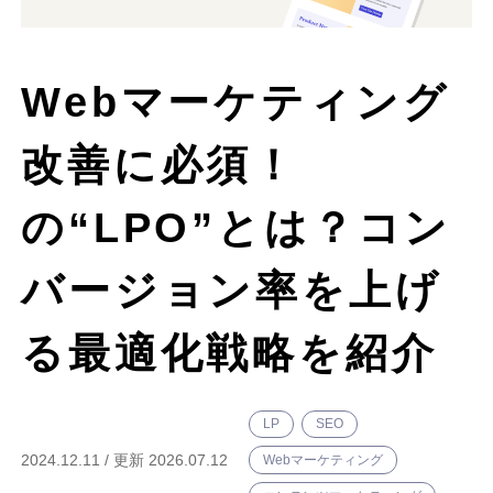
シンギについて
Webマーケティング
資料ダウンロード
改善に必須！
プライバシーポリシー
の“LPO”とは？コン
バージョン率を上げ
る最適化戦略を紹介
LP
SEO
2024.12.11
/
更新 2026.07.12
Webマーケティング