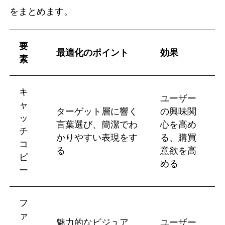
をまとめます。
要
最適化のポイント
効果
素
キ
ユーザー
ャ
ターゲット層に響く
の興味関
ッ
言葉選び、簡潔でわ
心を高め
チ
かりやすい表現をす
る、購買
コ
る
意欲を高
ピ
める
ー
フ
ァ
魅力的なビジュア
ユーザー