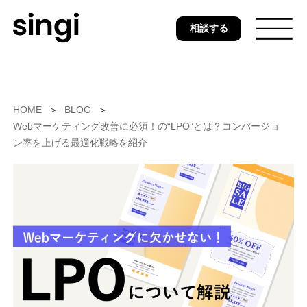
Skip
相談する
to
main
content
トップ
HOME
BLOG
Webマーケティング改善に必須！の“LPO”とは？コンバージョ
ン率を上げる最適化戦略を紹介
無料ウェブ診断
サービス
事例