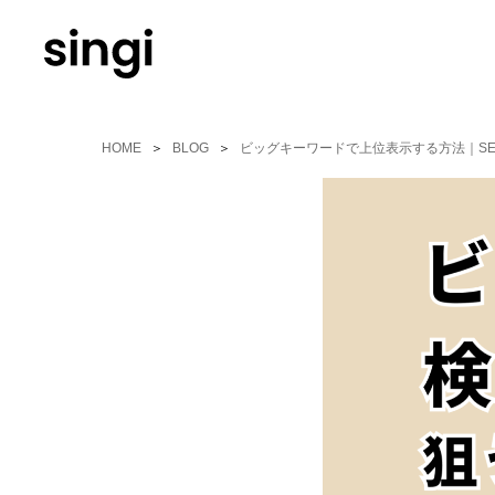
Skip
to
main
content
HOME
BLOG
ビッグキーワードで上位表示する方法｜S