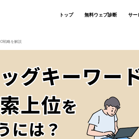
トップ
無料ウェブ診断
サー
EO戦略を解説
PHASE 1
改修
PHASE 2
構築
PHASE 3
運用