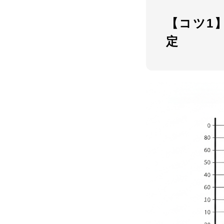
【コツ1
定