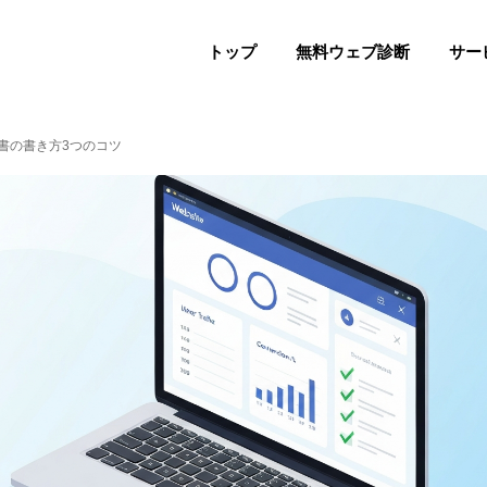
トップ
無料ウェブ診断
サー
書の書き方3つのコツ
PHASE 1
改修
PHASE 2
構築
PHASE 3
運用