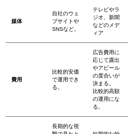
テレビやラ
自社のウェ
ジオ、新聞
媒体
ブサイトや
などのメデ
SNSなど。
ィア
広告費用に
応じて露出
やアピール
比較的安価
の度合いが
費用
で運用でき
決まる。
る。
比較的高額
の運用にな
る。
長期的な視
野で見たと
短期的な効