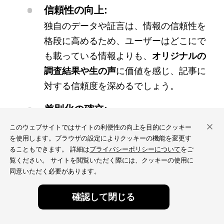
信頼性の向上:
独自のデータや証言は、情報の信頼性を
格段に高めるため、ユーザーはどこにで
も載っている情報よりも、
オリジナルの
調査結果や生の声
に価値を感じ、記事に
対する信頼度を深めるでしょう。
差別化の確立:
AIは既存の情報を学習してコンテンツを
このウェブサイトではサイトの利便性の向上を目的にクッキー
を使用します。ブラウザの設定によりクッキーの機能を変更す
生成するため、一次情報を生み出すこと
ることもできます。 詳細は
プライバシーポリシーについて
をご
はできません。貴社独自の一次情報は、
覧ください。 サイトを閲覧いただく際には、クッキーの使用に
競合他社との明確な差別化要因
となり、
同意いただく必要があります。
検索エンジンからの評価やE-A-T（専門
無料
無料
確認して閉じる
性、権威性、信頼性）の向上にも繋がり
ウェブ診断
ウェブ診断
ます。