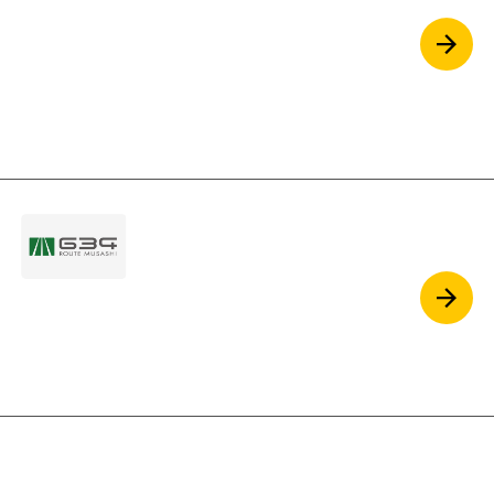
営業メール運用の効率化と成果予測に課題を抱
える企業へ。"forReach"は、人手による丁寧な
運用と分析に基づく成果予測を提供。大量送信
の労力を減らし、営業成果を最大化するパート
ナーです。
ルート634
武蔵野・三鷹エリアで活躍する人を
ツナグ
シンギの地元、武蔵野・三鷹エリアで活躍する
人の”人となり”が伝わるから安心できる。信頼で
きる。名刺代わりになる取材記事サイト。