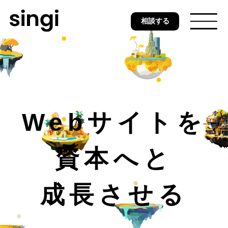
Skip
相談する
to
main
content
トップ
Webサイトを
無料ウェブ診断
資本へと
サービス
成長させる
事例