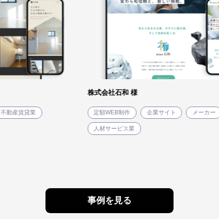
株式会社石和 様
賃貸業
定額WEB制作
企業サイト
メーカー
人材サービス業
事例を見る