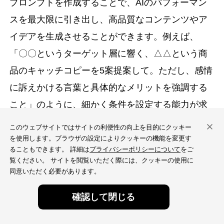
プロンプトを作成することで、AIのパフォーマン
スを最大限に引き出し、高品質なコンテンツやア
イデアを生成させることができます。例えば、
「〇〇というターゲット層に響く、△△という商
品のキャッチコピーを5案提案して。ただし、感情
に訴えかける言葉と具体的なメリットを強調する
こと」のように、細かく条件を設定する能力が求
められます。
このウェブサイトではサイトの利便性の向上を目的にクッキー
を使用します。ブラウザの設定によりクッキーの機能を変更す
また、AIの出力結果を評価し、監査する「AI監
ることもできます。 詳細は
プライバシーポリシーについて
をご
覧ください。 サイトを閲覧いただく際には、クッキーの使用に
査」のスキルも重要です。AIが生成したコンテン
同意いただく必要があります。
ツは、時に事実と異なる情報（ハルシネーショ
無料
無料
確認して閉じる
ン）を含んでいたり、倫理的に問題のある表現が
ウェブ診断
ウェブ診断
含まれていたりする可能性があります。そのた