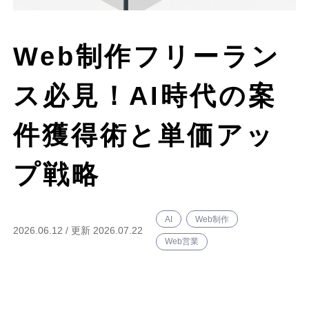
シンギについて
Web制作フリーラン
ス必見！AI時代の案
資料ダウンロード
プライバシーポリシー
件獲得術と単価アッ
プ戦略
AI
Web制作
2026.06.12
/
更新 2026.07.22
Web営業