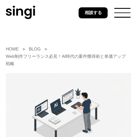
Skip
相談する
to
main
content
トップ
HOME
BLOG
Web制作フリーランス必見！AI時代の案件獲得術と単価アップ
戦略
無料ウェブ診断
サービス
事例