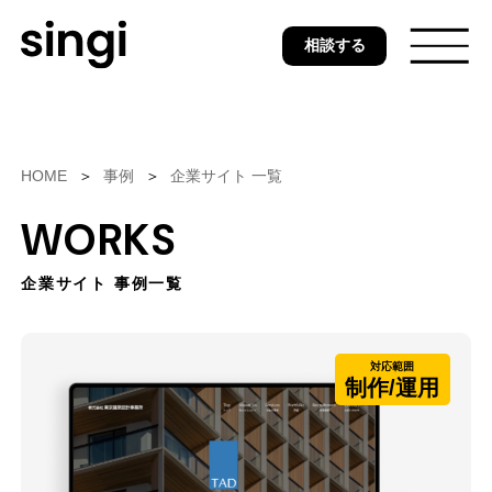
Skip
相談する
to
main
content
トップ
HOME
事例
企業サイト 一覧
WORKS
無料ウェブ診断
企業サイト 事例一覧
サービス
対応範囲
制作/運用
事例