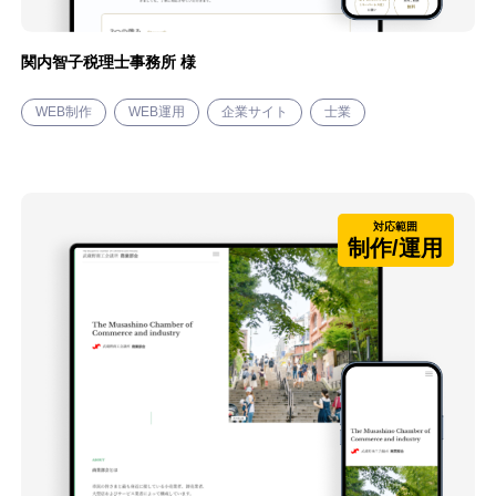
関内智子税理士事務所 様
WEB制作
WEB運用
企業サイト
士業
対応範囲
制作/運用