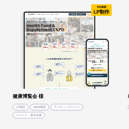
対応範囲
LP制作
健康博覧会 様
LP制作
WEB運用
ランディングページ
イベント・展示会業