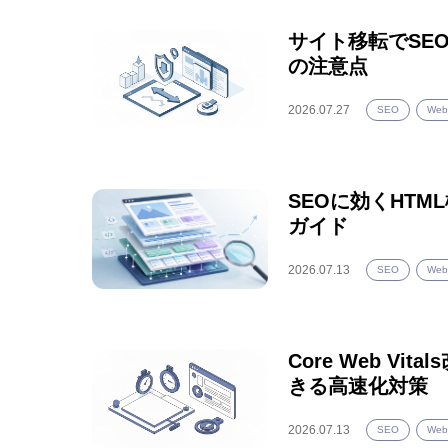
サイト移転でSE
の注意点
2026.07.27
SEO
We
SEOに効くHT
ガイド
2026.07.13
SEO
We
Core Web V
きる高速化対策
2026.07.13
SEO
We