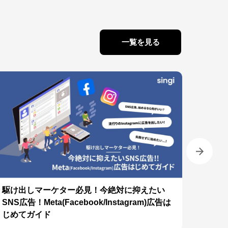
一覧を見る
駆け出しマーケター必見！今絶対に抑えたい
【Bto
SNS広告！Meta(Facebook/Instagram)広告は
特徴・
じめてガイド