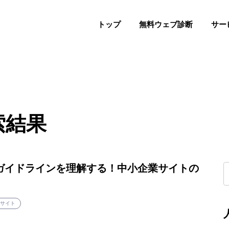
トップ
無料ウェブ診断
サー
PHASE 1
改修
PHASE 2
構築
索結果
PHASE 3
運用
評価ガイドラインを理解する！中小企業サイトの
bサイト