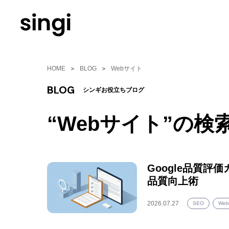
Skip
to
main
content
HOME
BLOG
Webサイト
BLOG
シンギお役立ちブログ
“Webサイト”の検
Google品質
品質向上術
2026.07.27
SEO
We