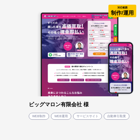
対応範囲
制作/運用
ビッグマロン有限会社 様
WEB制作
WEB運用
サービスサイト
自動車引取業