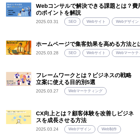
Webコンサルで解決できる課題とは？費
のポイントを解説
シンギについて
2025.03.31
SEO
Webサイト
Webデザイン
資料ダウンロード
ホームページで集客効果を高める方法と
2025.03.28
SEO
Webサイト
Webマーケテ
プライバシーポリシー
フレームワークとは？ビジネスの戦略
立案に使える目的別5選
2025.03.27
Webマーケティング
CX向上とは？顧客体験を改善しビジネ
スを成長させる方法
2025.03.24
Webデザイン
Web制作