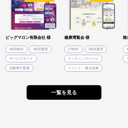
ビッグマロン有限会社 様
健康博覧会 様
株
WEB制作
WEB運用
LP制作
WEB運用
サービスサイト
ランディングページ
自動車引取業
イベント・展示会業
一覧を見る