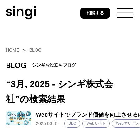
Skip
相談する
to
main
content
トップ
HOME
BLOG
BLOG
シンギお役立ちブログ
無料ウェブ診断
“3月, 2025 - シンギ株式会
社”の検索結果
サービス
Webサイトでブランド価値を向上させる
2025.03.31
SEO
Webサイト
Webデザイン
事例