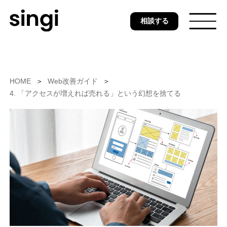
Skip
相談する
to
main
content
トップ
HOME
Web改善ガイド
4. 「アクセスが増えれば売れる」という幻想を捨てる
無料ウェブ診断
サービス
事例