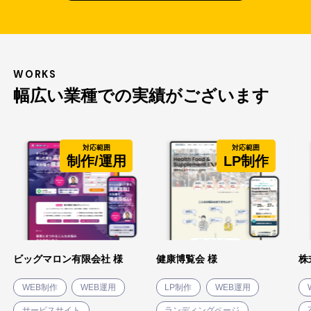
WORKS
幅広い業種での実績がございます
対応範囲
対応範囲
制作/運用
LP制作
ビッグマロン有限会社 様
健康博覧会 様
株
WEB制作
WEB運用
LP制作
WEB運用
サービスサイト
ランディングページ