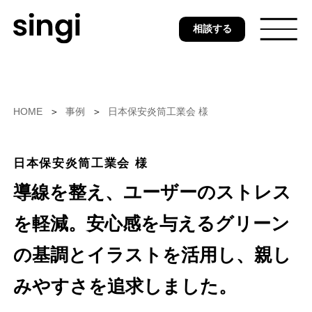
Skip
相談する
to
main
content
トップ
HOME
事例
日本保安炎筒工業会 様
無料ウェブ診断
日本保安炎筒工業会 様
導線を整え、ユーザーのストレス
を軽減。安心感を与えるグリーン
サービス
の基調とイラストを活用し、親し
みやすさを追求しました。
事例