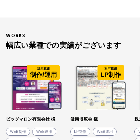
WORKS
幅広い業種での実績がございます
対応範囲
対応範囲
制作/運用
LP制作
ビッグマロン有限会社 様
健康博覧会 様
株
WEB制作
WEB運用
LP制作
WEB運用